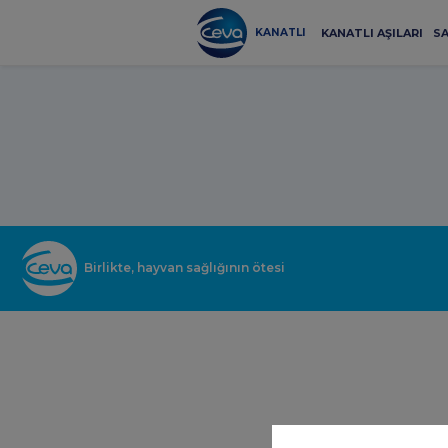
İçeriğe
geç
KANATLI
KANATLI AŞILARI
SA
Birlikte, hayvan sağlığının ötesi