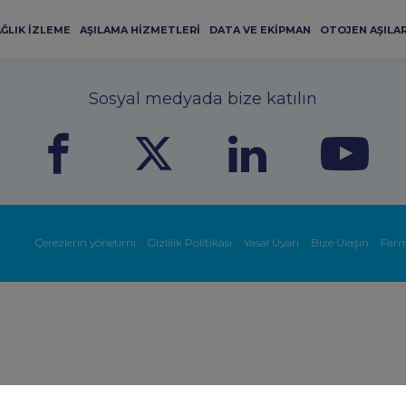
ĞLIK İZLEME
AŞILAMA HIZMETLERI
DATA VE EKIPMAN
OTOJEN AŞILA
Sosyal medyada bize katılın
Çerezlerin yönetimi
Gizlilik Politikası
Yasal Uyari
Bize Ulaşın
Farm