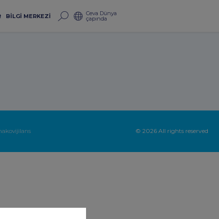
Ceva Dünya
R
BILGI MERKEZI
çapında
akovijilans
© 2026 All rights reserved