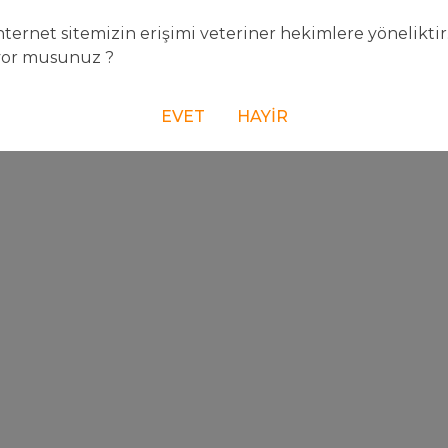
ternet sitemizin erişimi veteriner hekimlere yöneliktir
yor musunuz ?
EVET
HAYIR