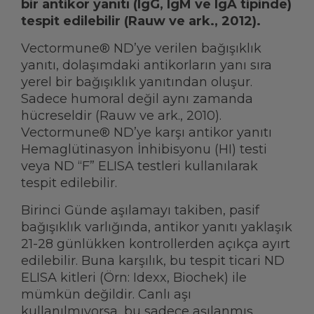
bir antikor yanıtı (IgG, IgM ve IgA tipinde)
tespit edilebilir (Rauw ve ark., 2012).
Vectormune® ND’ye verilen bağışıklık
yanıtı, dolaşımdaki antikorların yanı sıra
yerel bir bağışıklık yanıtından oluşur.
Sadece humoral değil aynı zamanda
hücreseldir (Rauw ve ark., 2010).
Vectormune® ND’ye karşı antikor yanıtı
Hemaglütinasyon İnhibisyonu (HI) testi
veya ND “F” ELISA testleri kullanılarak
tespit edilebilir.
Birinci Günde aşılamayı takiben, pasif
bağışıklık varlığında, antikor yanıtı yaklaşık
21-28 günlükken kontrollerden açıkça ayırt
edilebilir. Buna karşılık, bu tespit ticari ND
ELISA kitleri (Örn: Idexx, Biochek) ile
mümkün değildir. Canlı aşı
kullanılmıyorsa, bu sadece aşılanmış