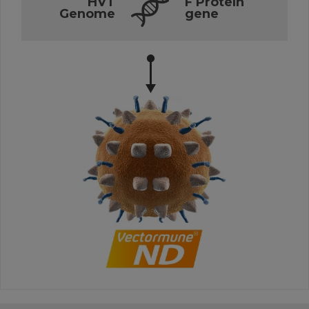
HVT
F Protein
Genome
gene