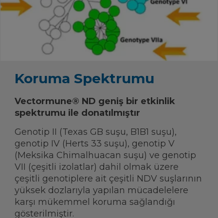
Koruma Spektrumu
Vectormune® ND geniş bir etkinlik
spektrumu ile donatılmıştır
Genotip II (Texas GB suşu, B1B1 suşu),
genotip IV (Herts 33 suşu), genotip V
(Meksika Chimalhuacan suşu) ve genotip
VII (çeşitli izolatlar) dahil olmak üzere
çeşitli genotiplere ait çeşitli NDV suşlarının
yüksek dozlarıyla yapılan mücadelelere
karşı mükemmel koruma sağlandığı
gösterilmiştir.