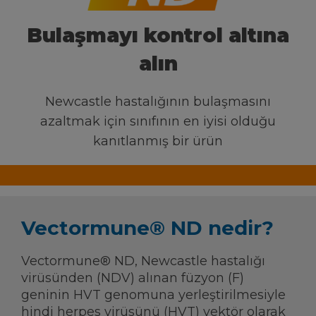
Bulaşmayı kontrol altına
BILGI MERKEZI
alın
Ceva Dünya çapında
Newcastle hastalığının bulaşmasını
azaltmak için sınıfının en iyisi olduğu
kanıtlanmış bir ürün
Vectormune® ND nedir?
Vectormune® ND, Newcastle hastalığı
virüsünden (NDV) alınan füzyon (F)
geninin HVT genomuna yerleştirilmesiyle
hindi herpes virüsünü (HVT) vektör olarak