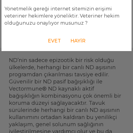
Yönetmelik gereği internet sitemizin erişimi
veteriner hekimlere yöneliktir. Veteriner hekim
olduğunuzu onaylıyor musunuz ?
EVET
HAYIR
ND’nin sadece epizootik bir risk olduğu
ülkelerde, herhangi bir canlı ND aşısının
programdan çıkarılması tavsiye edilir.
Güvenilir bir ND pasif bağışıklığı ile
Vectormune® ND kaynaklı aktif
bağışıklığın kombinasyonu çok önemli bir
koruma düzeyi sağlayacaktır. Tavuk
sürülerinde herhangi bir canlı ND aşısının
kullanımını ortadan kaldıran bu yenilikçi
yaklaşım, genel solunum sağlığının
iyileştirilmesine yardımcı olur ve bu da