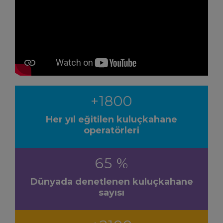
+1800
Her yıl eğitilen kuluçkahane
operatörleri
65 %
Dünyada denetlenen kuluçkahane
sayısı