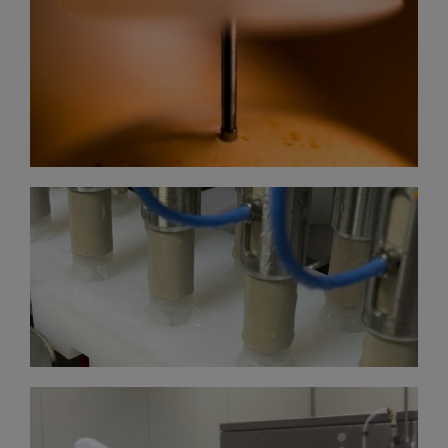
ENJEKSIYON TEKNIĞI
Mavi boya tekniği ile enjeksiyon kalitesi
değerlendirmeleri.
AŞI DOZU​
Kontrollü olarak her embriyolu yumurtaya bir tam doz
aşı uygulanır.
PROSES SANITASYONU