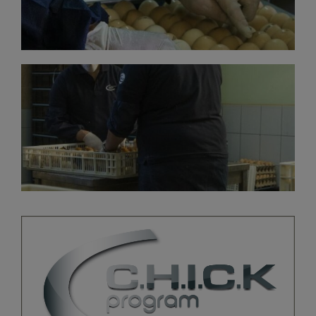
KULUÇKA ÇIKIMI VE
CIVCIV KALITESI
In-ovo süreç performansının beklenene uygun
olduğunu doğrulamak için çıkım sırasında anahtar
hizmet.