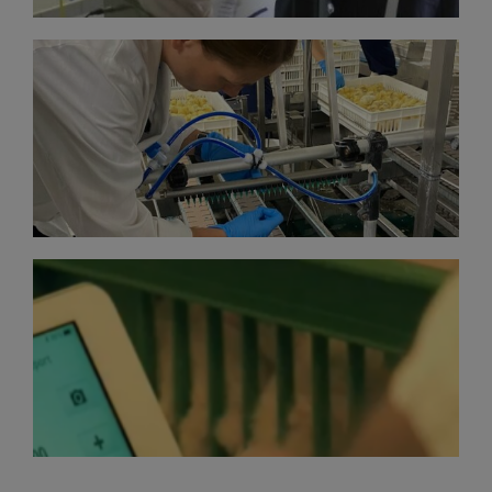
EKIPMAN BAKIMI
Doğru kurulum ve önleyici bakımın sağlanması.
UYGULAMA KALITESI
Aşılama hatalarını belirlemek için civcivlerin rastgele
gözle incelenmesi.