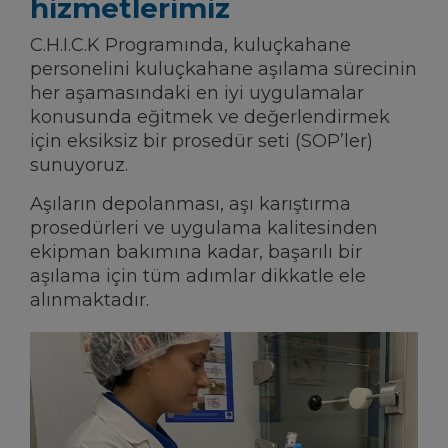
hizmetlerimiz
C.H.I.C.K Programında, kuluçkahane
personelini kuluçkahane aşılama sürecinin
her aşamasındaki en iyi uygulamalar
konusunda eğitmek ve değerlendirmek
için eksiksiz bir prosedür seti (SOP’ler)
sunuyoruz.
Aşıların depolanması, aşı karıştırma
prosedürleri ve uygulama kalitesinden
ekipman bakımına kadar, başarılı bir
aşılama için tüm adımlar dikkatle ele
alınmaktadır.
AŞI HAZIRLAMA
Her tür aşının uygun şekilde karıştırılması için özel
prosedürler.