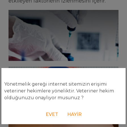
etkileyen faktörlerin izlenmesini içerir.
AŞI HAZIRLAMA
In-ovo aşıların uygun şekilde karıştırılması için özel
prosedürler.
EMBRIYO YAŞI TESPITI
Yönetmelik gereği internet sitemizin erişimi
Sürü başına embriyo yaşına göre in-ovo enjeksiyon
için doğru zamanı bilmek için anahtar tanı.​
veteriner hekimlere yöneliktir. Veteriner hekim
olduğunuzu onaylıyor musunuz ?
EVET
HAYIR