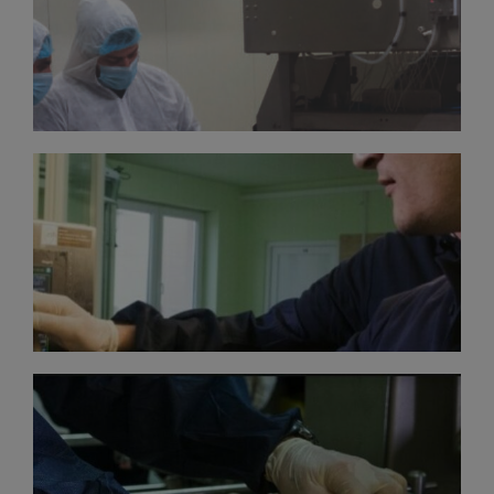
In-ovo sürecinde hijyen koşullarını en üst düzeye
çıkarmak için düzenli testler.
OPERASYONEL
KONTROL​
Ekipmanın doğru ayarının ve genel çalışmasının
izlenmesi.
YUMURTA KALITESI
Enjeksiyondan önce depolamada yumurta
kabuklarının kalitesinin izlenmesi.​