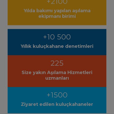
+2100
Yılda bakımı yapılan aşılama
ekipmanı birimi
+10 500
Yıllık kuluçkahane denetimleri
225
Size yakın Aşılama Hizmetleri
uzmanları
+1500
Ziyaret edilen kuluçkahaneler