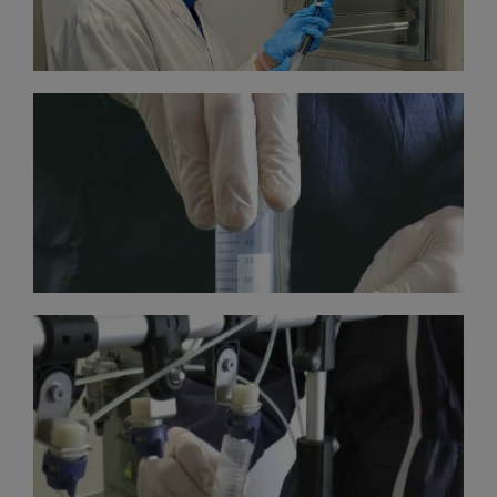
DOZ DOĞRULUĞU
Her civciv için bir tam doz aşı uygulandığından emin
olunması.
OPERASYONEL
KONTROL
Ekipmanın uygun şekilde ayarlanması, çalıştırılması ve
temizlenmesinin izlenmesi.​