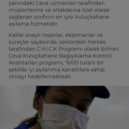
yanındaki Ceva uzmanları tarafından
müşterilerine ve ortaklarına özel olarak
BILGI MERKEZI
sağlanan sınıfının en iyisi kuluçkahane
aşılama hizmetidir.
Ceva Dünya çapında
Kalite onaylı insanlar, ekipmanlar ve
süreçler sayesinde, sektördeki herkes
tarafından C.H.I.C.K Programı olarak bilinen
Ceva Kuluçkahane Bağışıklama Kontrol
Anahtarları programı, %100 tutarlı bir
şekilde iyi aşılanmış kanatlılara sahip
olmayı hedeflemektedir.