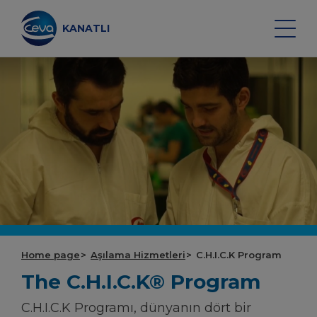
İçeriğe
geç
KANATLI
Search on the site
KANATLI AŞILARI
SAĞLIK İZLEME
AŞILAMA HIZMETLERI
Home page
Aşılama Hizmetleri
C.H.I.C.K Program
DATA VE EKIPMAN
The C.H.I.C.K® Program
C.H.I.C.K Programı, dünyanın dört bir
OTOJEN AŞILAR